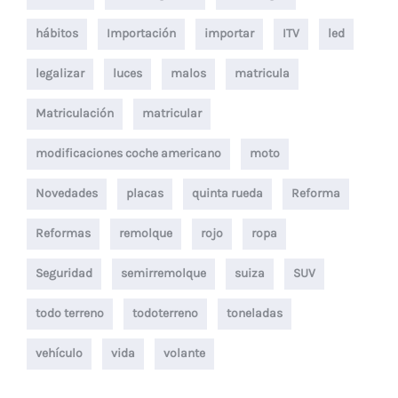
hábitos
Importación
importar
ITV
led
legalizar
luces
malos
matricula
Matriculación
matricular
modificaciones coche americano
moto
Novedades
placas
quinta rueda
Reforma
Reformas
remolque
rojo
ropa
Seguridad
semirremolque
suiza
SUV
todo terreno
todoterreno
toneladas
vehículo
vida
volante