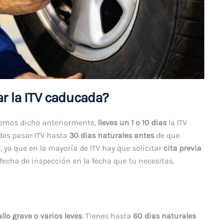
var la ITV caducada?
emos dicho anteriormente,
lleves un 1 o 10 dias
la ITV
des pasar ITV hasta
30 dias naturales antes
de que
, ya que en la mayoría de ITV hay que solicitar
cita previa
echa de inspección en la fecha que tu necesitas.
allo grave o varios leves
. Tienes hasta
60 dias naturales