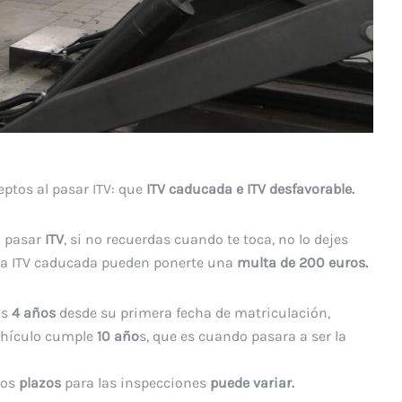
ptos al pasar ITV: que
ITV caducada e ITV desfavorable.
 pasar
ITV
, si no recuerdas cuando te toca, no lo dejes
 la ITV caducada pueden ponerte una
multa de 200 euros.
os
4 años
desde su primera fecha de matriculación,
ehículo cumple
10 año
s, que es cuando pasara a ser la
los
plazos
para las inspecciones
puede variar.