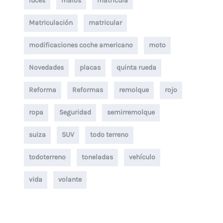
luces
malos
matricula
Matriculación
matricular
modificaciones coche americano
moto
Novedades
placas
quinta rueda
Reforma
Reformas
remolque
rojo
ropa
Seguridad
semirremolque
suiza
SUV
todo terreno
todoterreno
toneladas
vehículo
vida
volante