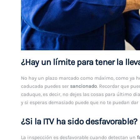
¿Hay un límite para tener la lle
No hay un plazo marcado como máximo, como ya h
caducada puedes ser
sancionado
. Recordar que pue
caduque, es decir, no dejes las cosas para último dia
y si esperas demasiado puede que no te puedan dar f
¿Si la ITV ha sido desfavorable?
La inspección es desfavorable cuando detectan un
f