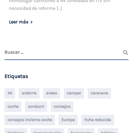
homologar camiones a 44 toneladas en ITV sin
necesidad de reforma […]
Leer más
Etiquetas
44
andorra
anexo
camper
caravana
coche
conducir
consejos
consejos invierno coche
Europa
ficha reducida