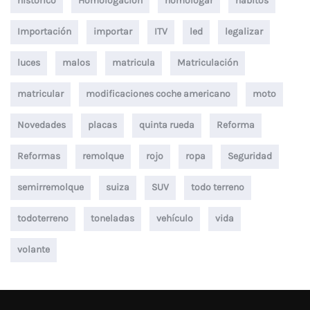
histórico
Homologación
homologar
hábitos
Importación
importar
ITV
led
legalizar
luces
malos
matricula
Matriculación
matricular
modificaciones coche americano
moto
Novedades
placas
quinta rueda
Reforma
Reformas
remolque
rojo
ropa
Seguridad
semirremolque
suiza
SUV
todo terreno
todoterreno
toneladas
vehículo
vida
volante