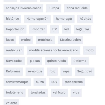
consejos invierno coche
Europa
ficha reducida
histórico
Homologación
homologar
hábitos
Importación
importar
ITV
led
legalizar
luces
malos
matricula
Matriculación
matricular
modificaciones coche americano
moto
Novedades
placas
quinta rueda
Reforma
Reformas
remolque
rojo
ropa
Seguridad
semirremolque
suiza
SUV
todo terreno
todoterreno
toneladas
vehículo
vida
volante