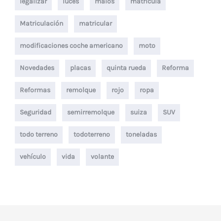
legalizar
luces
malos
matricula
Matriculación
matricular
modificaciones coche americano
moto
Novedades
placas
quinta rueda
Reforma
Reformas
remolque
rojo
ropa
Seguridad
semirremolque
suiza
SUV
todo terreno
todoterreno
toneladas
vehículo
vida
volante