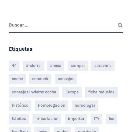
Etiquetas
44
andorra
anexo
camper
caravana
coche
conducir
consejos
consejos invierno coche
Europa
ficha reducida
histórico
Homologación
homologar
hábitos
Importación
importar
ITV
led
legalizar
luces
malos
matricula