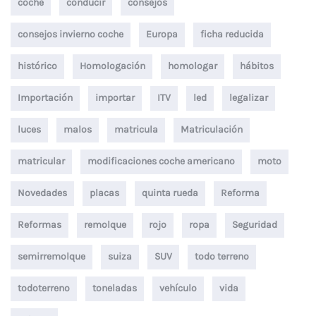
coche
conducir
consejos
consejos invierno coche
Europa
ficha reducida
histórico
Homologación
homologar
hábitos
Importación
importar
ITV
led
legalizar
luces
malos
matricula
Matriculación
matricular
modificaciones coche americano
moto
Novedades
placas
quinta rueda
Reforma
Reformas
remolque
rojo
ropa
Seguridad
semirremolque
suiza
SUV
todo terreno
todoterreno
toneladas
vehículo
vida