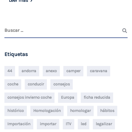
Leer más
Etiquetas
44
andorra
anexo
camper
caravana
coche
conducir
consejos
consejos invierno coche
Europa
ficha reducida
histórico
Homologación
homologar
hábitos
Importación
importar
ITV
led
legalizar