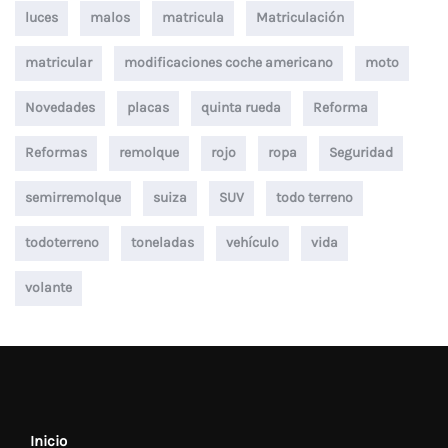
luces
malos
matricula
Matriculación
matricular
modificaciones coche americano
moto
Novedades
placas
quinta rueda
Reforma
Reformas
remolque
rojo
ropa
Seguridad
semirremolque
suiza
SUV
todo terreno
todoterreno
toneladas
vehículo
vida
volante
Inicio