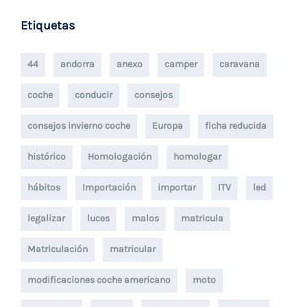
Etiquetas
44
andorra
anexo
camper
caravana
coche
conducir
consejos
consejos invierno coche
Europa
ficha reducida
histórico
Homologación
homologar
hábitos
Importación
importar
ITV
led
legalizar
luces
malos
matricula
Matriculación
matricular
modificaciones coche americano
moto