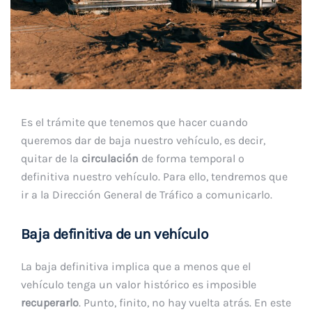
Es el trámite que tenemos que hacer cuando
queremos dar de baja nuestro vehículo, es decir,
quitar de la
circulación
de forma temporal o
definitiva nuestro vehículo. Para ello, tendremos que
ir a la Dirección General de Tráfico a comunicarlo.
Baja definitiva de un vehículo
La baja definitiva implica que a menos que el
vehículo tenga un valor histórico es imposible
recuperarlo
. Punto, finito, no hay vuelta atrás. En este